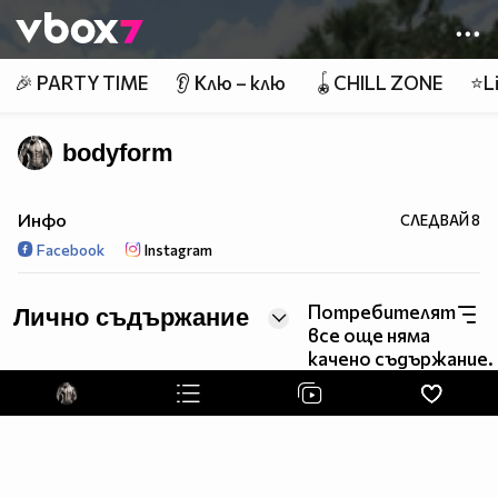
Member of
👾
🎉 PARTY TIME
👂 Клю – клю
🪀CHILL ZONE
⭐Li
bodyform
Инфо
СЛЕДВАЙ
8
Facebook
Instagram
Потребителят
Лично съдържание
все още няма
качено съдържание.