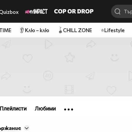
Quizbox
 TIME
👂 Клю – клю
🪀CHILL ZONE
⭐Lifestyle
Плейлисти
Любими
ържание