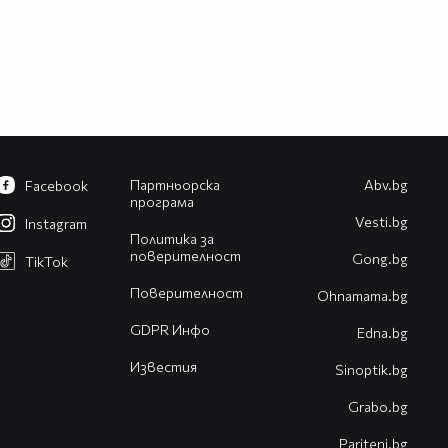
Партньорска
Abv.bg
Facebook
програма
Vesti.bg
Instagram
Политика за
поверителност
Gong.bg
TikTok
Поверителност
Оhnamama.bg
GDPR Инфо
Edna.bg
Известия
Sinoptik.bg
Grabo.bg
Pariteni.bg