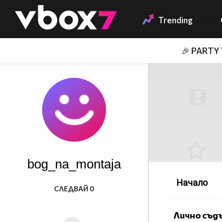
Member of
👾
Trending
🎉 PARTY
bog_na_montaja
Начало
СЛЕДВАЙ
0
Лично съд