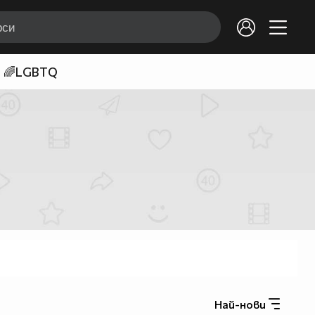
🌈LGBTQ
Най-нови