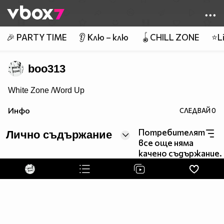
Member of
👾
🎉 PARTY TIME
👂 Клю – клю
🪀CHILL ZONE
⭐Li
boo313
White Zone /Word Up
Инфо
СЛЕДВАЙ
0
Потребителят
Лично съдържание
все още няма
качено съдържание.