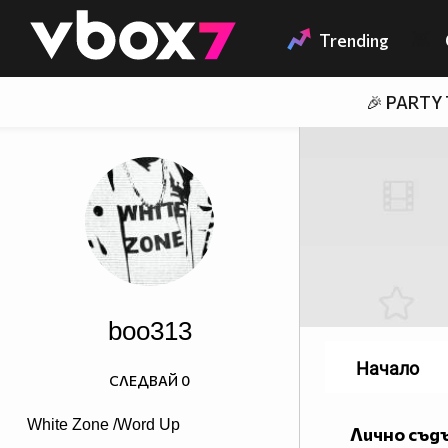
Member of
👾
Trending
🎉 PARTY
boo313
Начало
СЛЕДВАЙ
0
White Zone /Word Up
Лично съд