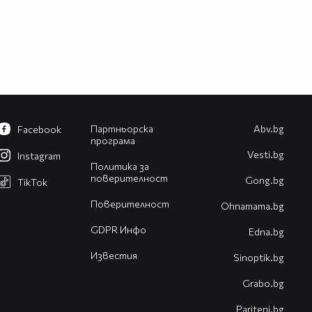
Партньорска
Abv.bg
Facebook
програма
Vesti.bg
Instagram
Политика за
поверителност
Gong.bg
TikTok
Поверителност
Оhnamama.bg
GDPR Инфо
Edna.bg
Известия
Sinoptik.bg
Grabo.bg
Pariteni.bg