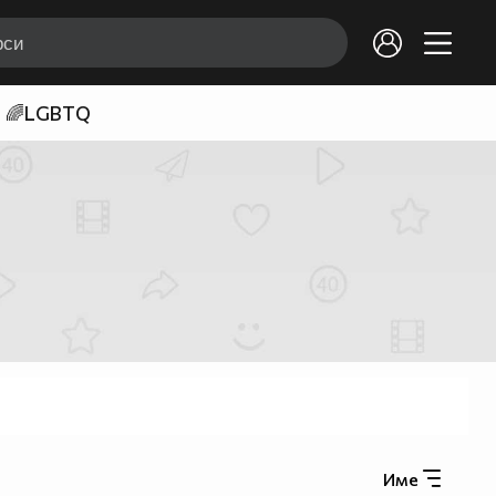
🌈LGBTQ
Име