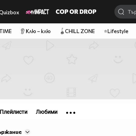
Quizbox
 TIME
👂 Клю – клю
🪀CHILL ZONE
⭐Lifestyle
Плейлисти
Любими
ържание