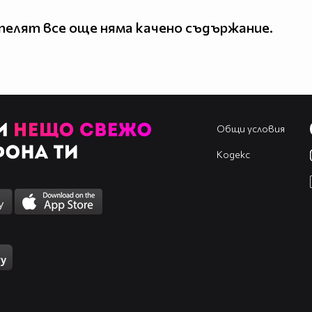
елят все още няма качено съдържание.
Общи условия
Кодекс