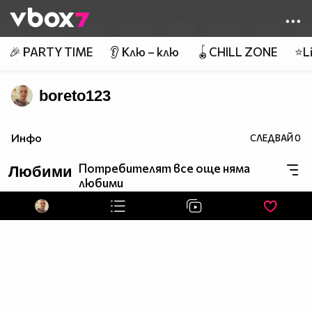
Member of
👾
🎉 PARTY TIME
👂 Клю – клю
🪀CHILL ZONE
⭐Li
boreto123
Инфо
СЛЕДВАЙ
0
Потребителят все още няма
Любими
любими