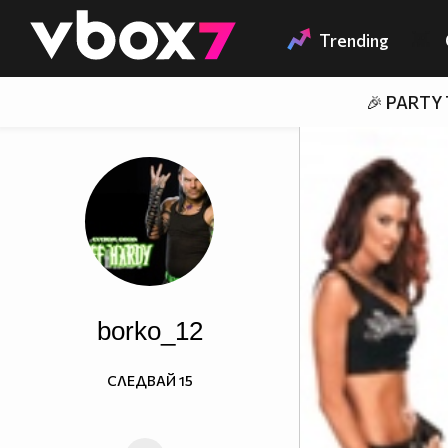
Member of
👾
Trending
🎉 PARTY
borko_12
СЛЕДВАЙ
15