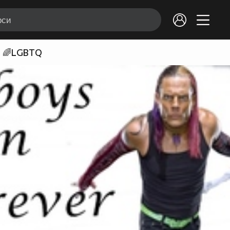
🌈LGBTQ