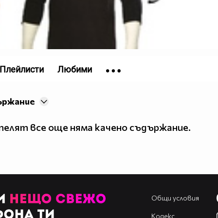
Плейлисти
Любими
ържание
елят все още няма качено съдържание.
Общи условия
Кодекс