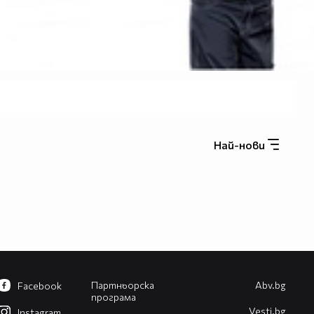
Най-нови
Партньорска
Abv.bg
Facebook
програма
Vesti.bg
Instagram