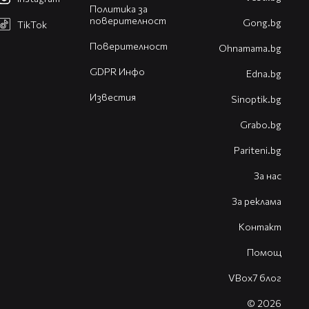
Политика за
поверителност
Gong.bg
TikTok
Поверителност
Оhnamama.bg
GDPR Инфо
Edna.bg
Известия
Sinoptik.bg
Grabo.bg
Pariteni.bg
За нас
За реклама
Контакт
Помощ
VBox7 блог
© 2026