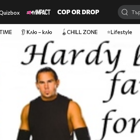
Quizbox
 TIME
👂 Клю – клю
🪀CHILL ZONE
⭐Lifestyle