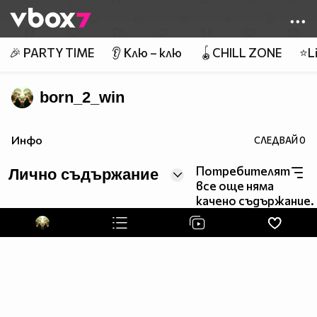
Member of
👾
🎉 PARTY TIME
👂 Клю – клю
🪀CHILL ZONE
⭐Li
born_2_win
Инфо
СЛЕДВАЙ
0
Потребителят
Лично съдържание
все още няма
качено съдържание.