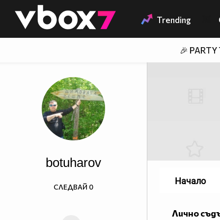
Member of
👾
Trending
🎉 PARTY
botuharov
Начало
СЛЕДВАЙ
0
Лично съд