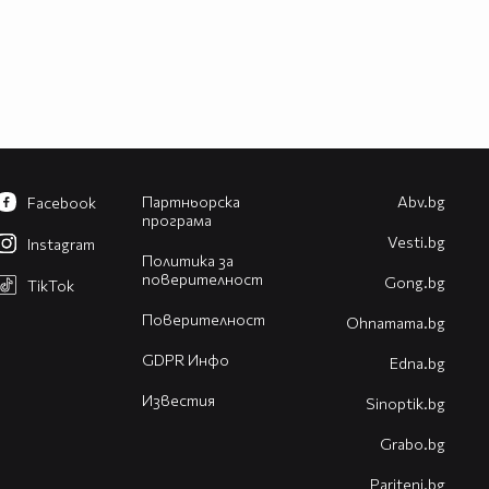
Партньорска
Abv.bg
Facebook
програма
Vesti.bg
Instagram
Политика за
поверителност
Gong.bg
TikTok
Поверителност
Оhnamama.bg
GDPR Инфо
Edna.bg
Известия
Sinoptik.bg
Grabo.bg
Pariteni.bg