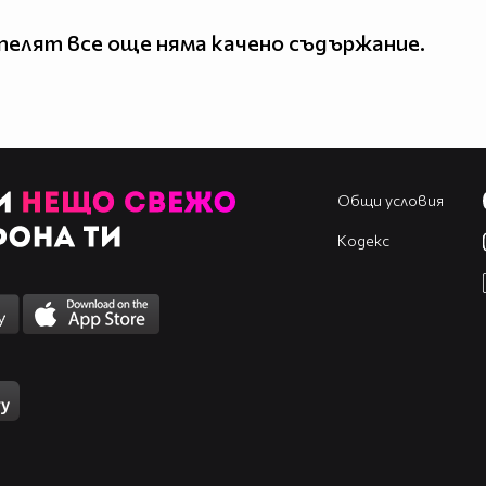
елят все още няма качено съдържание.
Общи условия
Кодекс