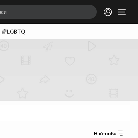
🌈LGBTQ
Най-нови