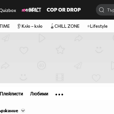
Quizbox
 TIME
👂 Клю – клю
🪀CHILL ZONE
⭐Lifestyle
Плейлисти
Любими
ържание