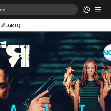
🌈LGBTQ