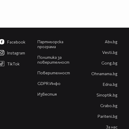
Партньорска
Abv.bg
Facebook
програма
Vesti.bg
Instagram
Политика за
поверителност
Gong.bg
TikTok
Поверителност
Оhnamama.bg
GDPR Инфо
Edna.bg
Известия
Sinoptik.bg
Grabo.bg
Pariteni.bg
За нас