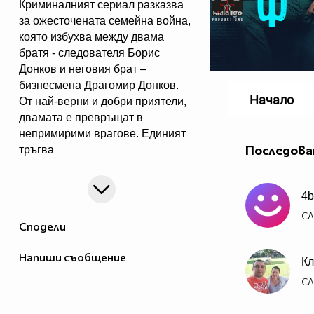
Криминалният сериал разказва
за ожесточената семейна война,
която избухва между двама
братя - следователя Борис
Донков и неговия брат –
бизнесмена Драгомир Донков.
Начало
От най-верни и добри приятели,
двамата е превръщат в
непримирими врагове. Единият
Последова
тръгва
по трънливия път на
отмъщението, а другият няма да
4b
се спре пред нищо, за да
достигне до истината.
СЛ
Сподели
Напиши съобщение
Кл
СЛ