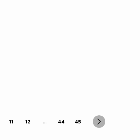
11
12
...
44
45