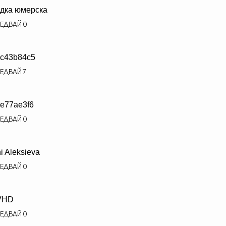
дка юмерска
ЕДВАЙ
0
c43b84c5
ЕДВАЙ
7
e77ae3f6
ЕДВАЙ
0
i Aleksieva
ЕДВАЙ
0
VHD
ЕДВАЙ
0