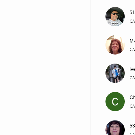
51
СЛ
М
СЛ
iv
СЛ
Ch
СЛ
53
СЛ