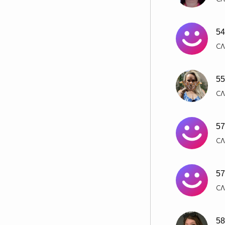
54
СЛ
55
СЛ
57
СЛ
57
СЛ
58