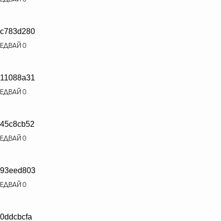
c783d280
ЕДВАЙ
0
11088a31
ЕДВАЙ
0
45c8cb52
ЕДВАЙ
0
93eed803
ЕДВАЙ
0
0ddcbcfa