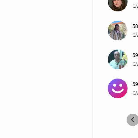
СЛ
58
СЛ
59
СЛ
59
СЛ