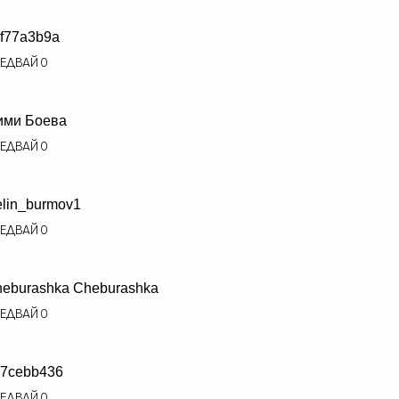
f77a3b9a
ЕДВАЙ
0
ими Боева
ЕДВАЙ
0
elin_burmov1
ЕДВАЙ
0
eburashka Cheburashka
ЕДВАЙ
0
7cebb436
ЕДВАЙ
0