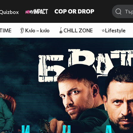
Quizbox
 TIME
👂 Клю – клю
🪀CHILL ZONE
⭐Lifestyle