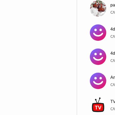
ра
СЛ
4d
СЛ
4d
СЛ
An
СЛ
T
СЛ