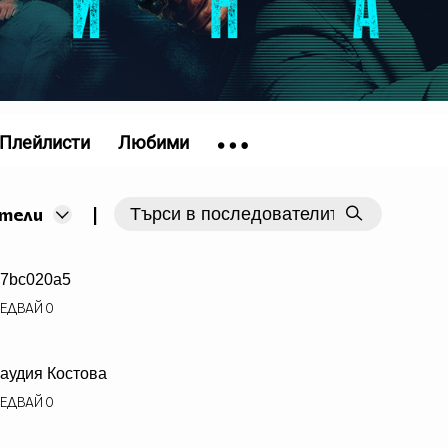
Плейлисти
Любими
|
тели
7bc020a5
ЕДВАЙ
0
аудия Костова
ЕДВАЙ
0