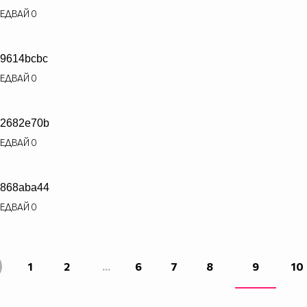
ЕДВАЙ
0
9614bcbc
ЕДВАЙ
0
2682e70b
ЕДВАЙ
0
868aba44
ЕДВАЙ
0
1
2
...
6
7
8
9
10