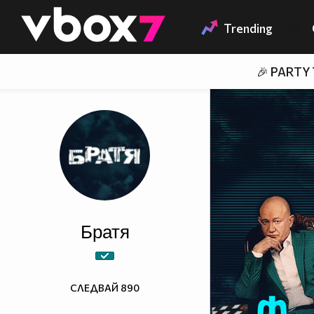
Member of
👾
Trending
🎉 PARTY
Братя
СЛЕДВАЙ
890