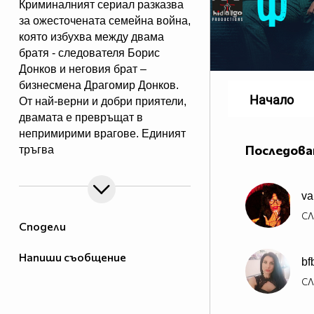
Криминалният сериал разказва
за ожесточената семейна война,
която избухва между двама
братя - следователя Борис
Донков и неговия брат –
бизнесмена Драгомир Донков.
Начало
От най-верни и добри приятели,
двамата е превръщат в
непримирими врагове. Единият
Последова
тръгва
по трънливия път на
отмъщението, а другият няма да
va
се спре пред нищо, за да
достигне до истината.
СЛ
Сподели
Напиши съобщение
bf
СЛ