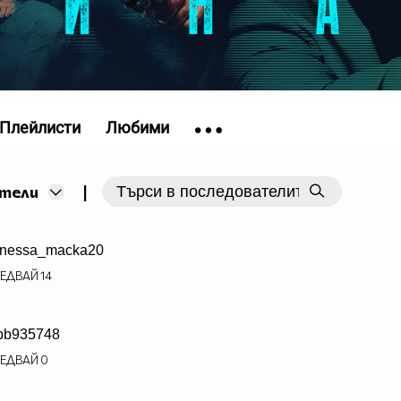
Плейлисти
Любими
|
тели
nessa_macka20
ЕДВАЙ
14
bb935748
ЕДВАЙ
0