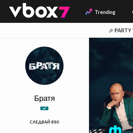
Member of
👾
Trending
🎉 PARTY
Братя
СЛЕДВАЙ
890