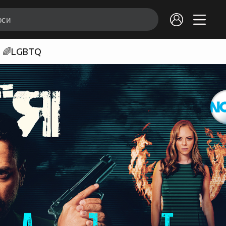
🌈LGBTQ