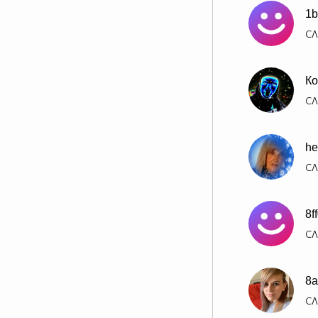
1b
СЛ
Ко
СЛ
he
СЛ
8f
СЛ
8a
СЛ