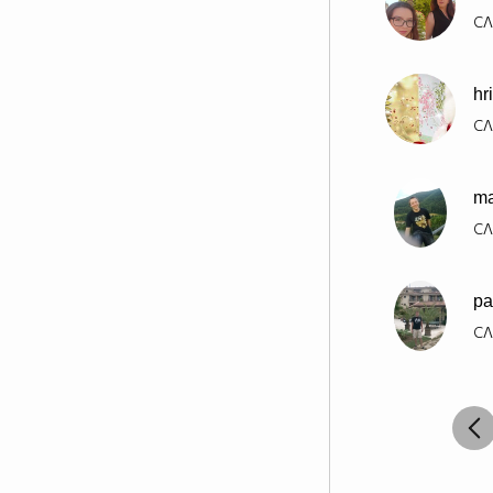
СЛ
hr
СЛ
ma
СЛ
pa
СЛ