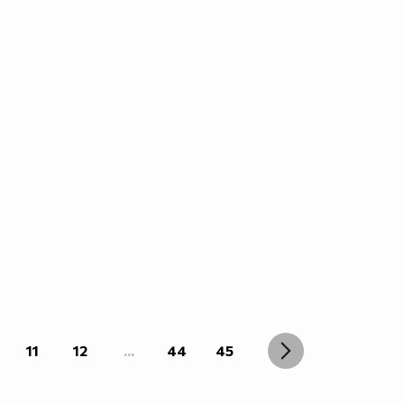
11
12
...
44
45