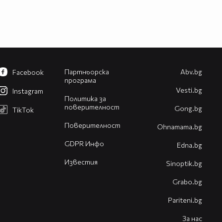
Партньорска
Abv.bg
Facebook
програма
Vesti.bg
Instagram
Политика за
поверителност
Gong.bg
TikTok
Поверителност
Оhnamama.bg
GDPR Инфо
Edna.bg
Известия
Sinoptik.bg
Grabo.bg
Pariteni.bg
За нас