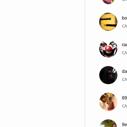
bo
СЛ
ra
СЛ
da
СЛ
89
СЛ
9e