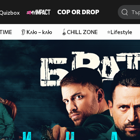
Quizbox
 TIME
👂 Клю – клю
🪀CHILL ZONE
⭐Lifestyle