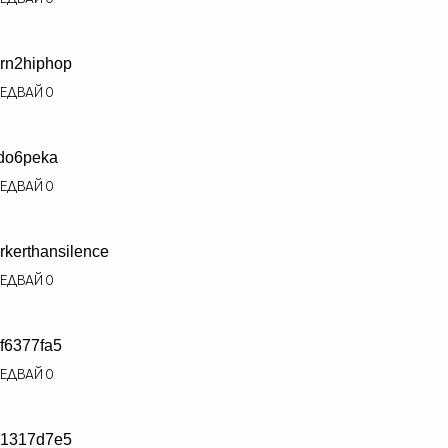
rn2hiphop
ЕДВАЙ
0
do6peka
ЕДВАЙ
0
rkerthansilence
ЕДВАЙ
0
f6377fa5
ЕДВАЙ
0
1317d7e5