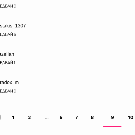
ЕДВАЙ
0
istakis_1307
ЕДВАЙ
6
zellan
ЕДВАЙ
1
radox_m
ЕДВАЙ
0
1
2
...
6
7
8
9
10