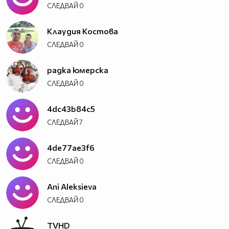
СЛЕДВАЙ
0
Клаудия Костова
СЛЕДВАЙ
0
радка юмерска
СЛЕДВАЙ
0
4dc43b84c5
СЛЕДВАЙ
7
4de77ae3f6
СЛЕДВАЙ
0
Ani Aleksieva
СЛЕДВАЙ
0
TVHD