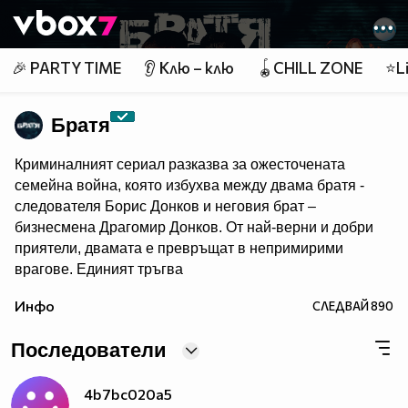
Member of
👾
🎉 PARTY TIME
👂 Клю – клю
🪀CHILL ZONE
⭐Li
Братя
Криминалният сериал разказва за ожесточената
семейна война, която избухва между двама братя -
следователя Борис Донков и неговия брат –
бизнесмена Драгомир Донков. От най-верни и добри
приятели, двамата е превръщат в непримирими
врагове. Единият тръгва
по трънливия път на отмъщението, а другият няма да
Инфо
СЛЕДВАЙ
890
се спре пред нищо, за да достигне до истината.
Последователи
4b7bc020a5