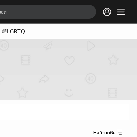
🌈LGBTQ
Най-нови