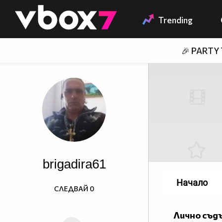
Member of
👾
Trending
🎉 PARTY
brigadira61
Начало
СЛЕДВАЙ
0
Лично съд