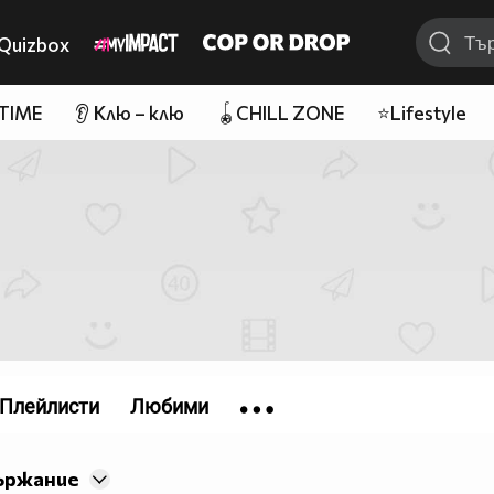
Quizbox
 TIME
👂 Клю – клю
🪀CHILL ZONE
⭐Lifestyle
Плейлисти
Любими
ържание