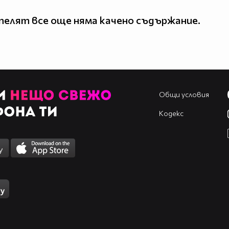
елят все още няма качено съдържание.
Общи условия
Кодекс