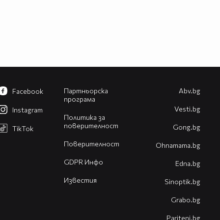
Партньорска
Abv.bg
Facebook
програма
Vesti.bg
Instagram
Политика за
поверителност
Gong.bg
TikTok
Поверителност
Оhnamama.bg
GDPR Инфо
Edna.bg
Известия
Sinoptik.bg
Grabo.bg
Pariteni.bg