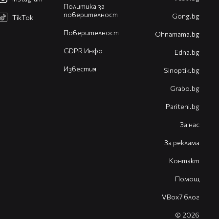
Политика за
поверителност
Gong.bg
TikTok
Поверителност
Оhnamama.bg
GDPR Инфо
Edna.bg
Известия
Sinoptik.bg
Grabo.bg
Pariteni.bg
За нас
За реклама
Контакт
Помощ
VBox7 блог
© 2026