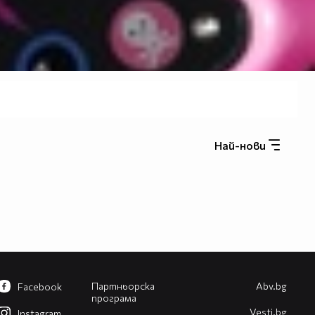
Най-нови
Партньорска
Abv.bg
Facebook
програма
Vesti.bg
Instagram