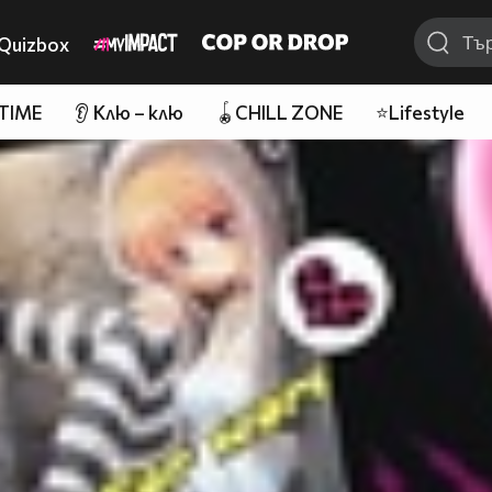
Quizbox
 TIME
👂 Клю – клю
🪀CHILL ZONE
⭐Lifestyle