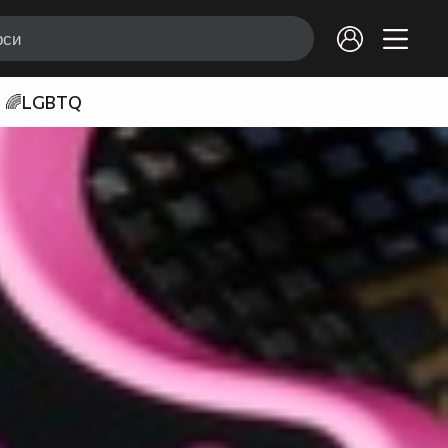
🌈LGBTQ