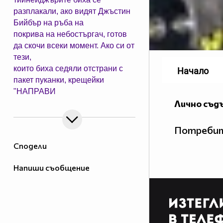
разплакали, ако видят Джъстин
Бийбър на ръба на
покрива на небостъргач, готов
да скочи всеки момент. Ако си от
тези,
които биха седяли отстрани с
Начало
пакет пуканки, крещейки
"НАПРАВИ
ЗАДНО
Лично съд
САЛТО", копирай това в
профила си
Потребит
Сподели
╔═══════════════
Напиши съобщение
ೋღ♥ ღೋ
══════════════╗
♥ Ако някой ти липсва
МНОГО сложи този