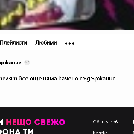
Плейлисти
Любими
ържание
елят все още няма качено съдържание.
Общи условия
Кодекс