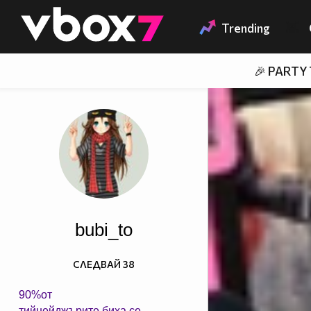
Member of
👾
Trending
🎉 PARTY
bubi_to
СЛЕДВАЙ
38
90%от
тийнейджърите биха се