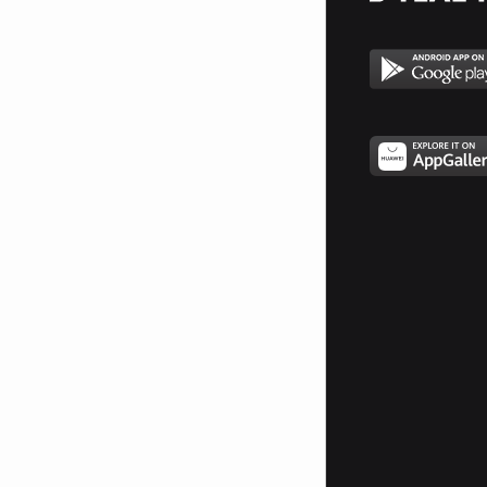
статус ♥
╚═══════════════
ೋღ♥ ღೋ
══════════════╝
hii,,,искам да ви кажа,че е
възможно..да спра фика
Наруто до някой си
август след 15 ..;(
Такам хора здрастии //
хех//