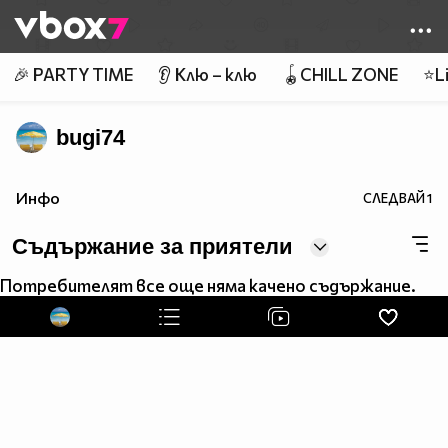
Member of
👾
🎉 PARTY TIME
👂 Клю – клю
🪀CHILL ZONE
⭐Li
bugi74
Инфо
СЛЕДВАЙ
1
Съдържание за приятели
Потребителят все още няма качено съдържание.