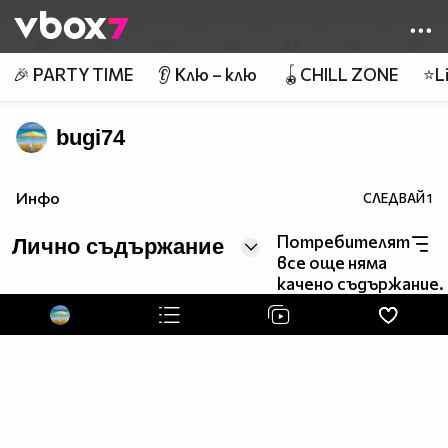
Member of
👾
🎉 PARTY TIME
👂 Клю – клю
🪀CHILL ZONE
⭐Li
bugi74
Инфо
СЛЕДВАЙ
1
Потребителят
Лично съдържание
все още няма
качено съдържание.