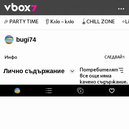
Member of
👾
🎉 PARTY TIME
👂 Клю – клю
🪀CHILL ZONE
⭐Li
bugi74
Инфо
СЛЕДВАЙ
1
Потребителят
Лично съдържание
все още няма
качено съдържание.