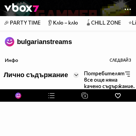
Member of
👾
🎉 PARTY TIME
👂 Клю – клю
🪀CHILL ZONE
⭐Li
bulgarianstreams
Инфо
СЛЕДВАЙ
3
Потребителят
Лично съдържание
все още няма
качено съдържание.