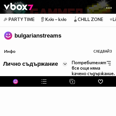
Member of
👾
🎉 PARTY TIME
👂 Клю – клю
🪀CHILL ZONE
⭐Li
bulgarianstreams
Инфо
СЛЕДВАЙ
3
Потребителят
Лично съдържание
все още няма
качено съдържание.