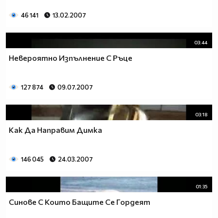
46 141
13.02.2007
03:44
Невероятно Изпълнение С Ръце
127 874
09.07.2007
03:18
Как Да Направим Димка
146 045
24.03.2007
01:35
Синове С Които Бащите Се Гордеят