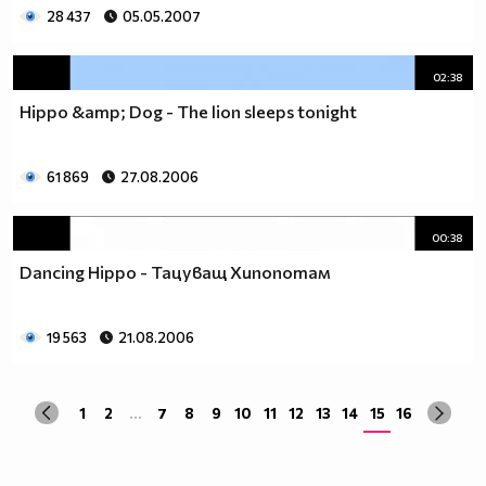
28 437
05.05.2007
02:38
Hippo &amp; Dog - The lion sleeps tonight
61 869
27.08.2006
00:38
Dancing Hippo - Тацуващ Хипопотам
19 563
21.08.2006
1
2
...
7
8
9
10
11
12
13
14
15
16