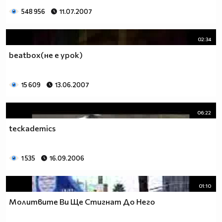
548 956
11.07.2007
02:34
beatbox(не е урок)
15 609
13.06.2007
06:22
teckademics
1 535
16.09.2006
01:10
Молитвите Ви Ще Стигнат До Него