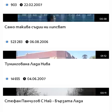
903
22.02.2007
00:38
Само такива съдии ни липсват
523 283
06.08.2006
01:12
Тунингована Лада Нива
14 655
04.06.2007
00:11
Стефан Панчугов С Най - Бързата Лада