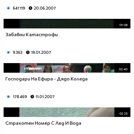
641 119
20.06.2007
01:08
Забавни Катастрофи
9 363
19.01.2007
02:40
Господари На Ефира - Дядо Коледа
178 469
11.01.2007
02:25
Страхотен Номер С Лед И Вода