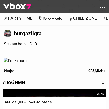
Member of
👾
🎉 PARTY TIME
👂 Клю – клю
🪀CHILL ZONE
⭐Li
burgazliqta
Stakata beibii :D :D
Инфо
СЛЕДВАЙ
1
Любими
04:39
Анимация - Голямо Меле