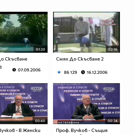
01:20
02:16
о Скъсване
Смях До Скъсване 2
3
07.09.2006
86 129
16.12.2006
00:40
00:24
Вучков - В Женски
Проф. Вучков - Същия