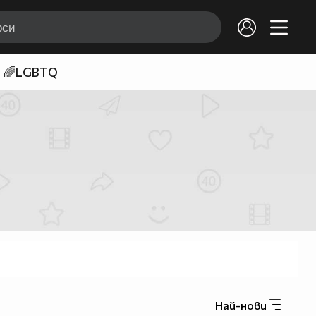
🌈LGBTQ
Най-нови