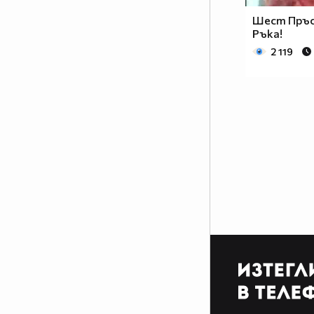
Шест Пръс
Ръка!
2 119