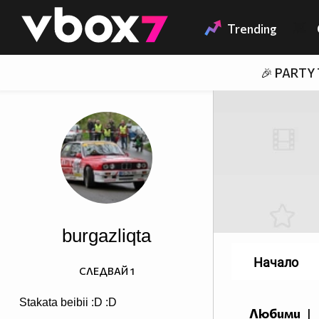
Member of
👾
Trending
🎉 PARTY
burgazliqta
Начало
СЛЕДВАЙ
1
Stakata beibii :D :D
Любими
|