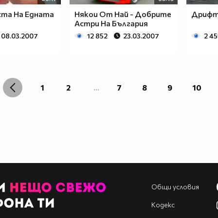
та На Едната
Някои От Най - Добрите
Дриф
Астри На България
08.03.2007
12 852
23.03.2007
2 45
1
2
...
7
8
9
10
Общи условия
Кодекс