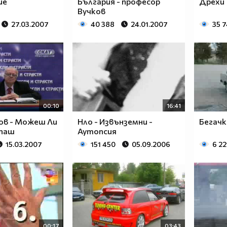
ие
България - професор
Дрехи
Вучков
27.03.2007
40 388
24.01.2007
35 
00:10
16:41
ов - Можеш Ли
Нло - Извънземни -
Бегачк
апаш
Аутопсия
15.03.2007
151 450
05.09.2006
6 22
00:17
03:43