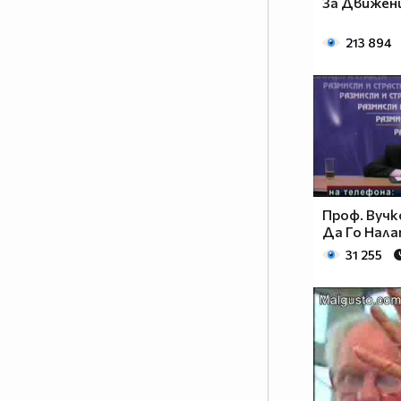
За Движен
213 894
Проф. Вучк
Да Го Нал
31 255