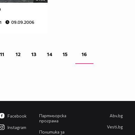
т
1
09.09.2006
11
12
13
14
15
16
Партньорска
Abv.bg
Facebook
програма
Vesti.bg
Instagram
Политика за