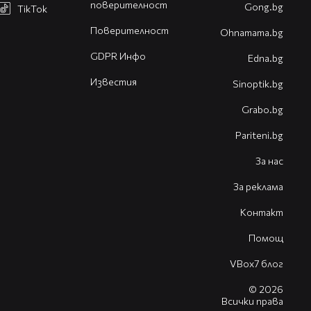
поверителност
Gong.bg
TikTok
Поверителност
Оhnamama.bg
GDPR Инфо
Edna.bg
Известия
Sinoptik.bg
Grabo.bg
Pariteni.bg
За нас
За реклама
Контакт
Помощ
VBox7 блог
© 2026
Всички права