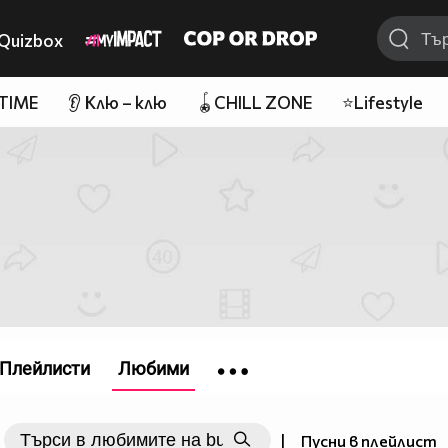
Quizbox
 TIME
👂 Клю – клю
🪀CHILL ZONE
⭐Lifestyle
Плейлисти
Любими
|
Пусни в плейлист