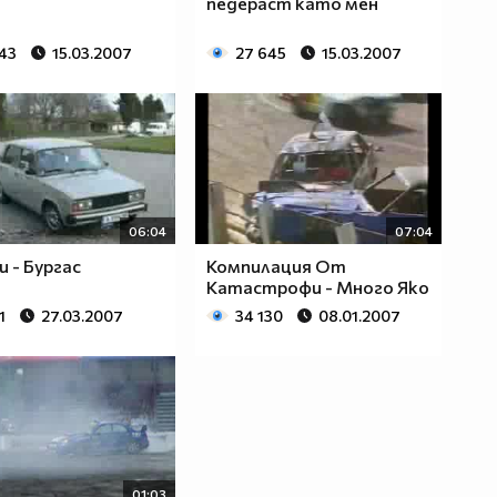
пeдераст като мен
743
15.03.2007
27 645
15.03.2007
06:04
07:04
и - Бургас
Компилация От
Катастрофи - Много Яко
1
27.03.2007
34 130
08.01.2007
01:03