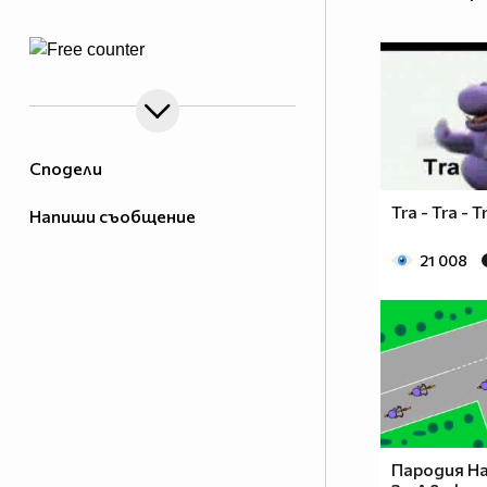
Сподели
Tra - Tra - T
Напиши съобщение
21 008
Пародия Н