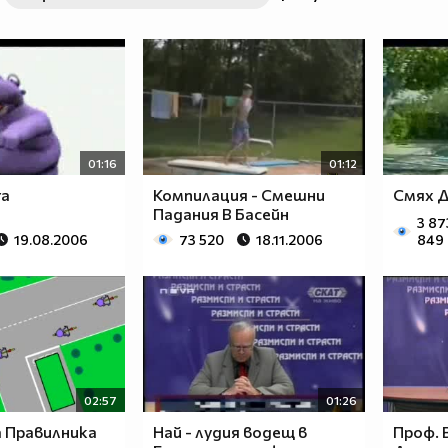
01:16
01:12
ra
Компилация - Смешни
Смях Д
Падания В Басейн
3 87
19.08.2006
73 520
18.11.2006
849
02:57
01:26
а Правилника
Най - лудия водещ в
Проф. 