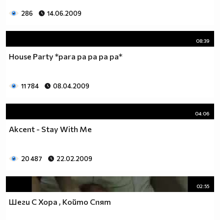
286
14.06.2009
08:39
House Party *para pa pa pa pa*
11 784
08.04.2009
04:06
Akcent - Stay With Me
20 487
22.02.2009
02:55
Шеги С Хора , Който Спят