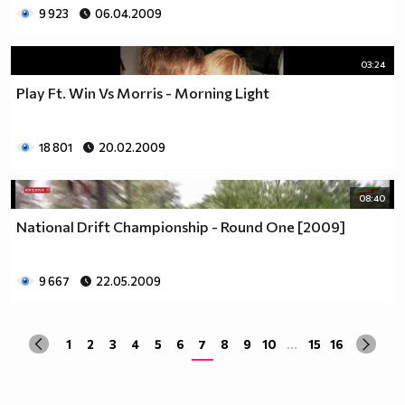
9 923
06.04.2009
03:24
Play Ft. Win Vs Morris - Morning Light
18 801
20.02.2009
08:40
National Drift Championship - Round One [2009]
9 667
22.05.2009
1
2
3
4
5
6
7
8
9
10
...
15
16