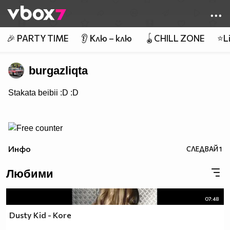
Member of
👾
🎉 PARTY TIME
👂 Клю – клю
🪀CHILL ZONE
⭐Li
burgazliqta
Stakata beibii :D :D
Инфо
СЛЕДВАЙ
1
Любими
07:48
Dusty Kid - Kore