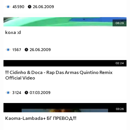
45 590
26.06.2009
06:29
кола :d
1 567
26.06.2009
02:24
!!! Cidinho & Doca - Rap Das Armas Quintino Remix
Official Video
3 124
07.03.2009
03:26
Kaoma-Lambada+ БГ ПРЕВОД!!!