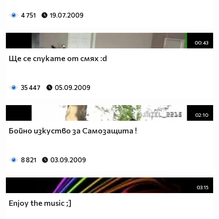
4 751
19.07.2009
00:43
Ще се спукате от смях :d
35 447
05.09.2009
02:10
Бойно изкуство за Самозащита !
8 821
03.09.2009
03:15
Enjoy the music ;]