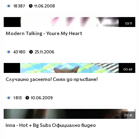
18 387
11.06.2008
03:11
Modern Talking - Youre My Heart
43 180
25.11.2006
00:48
Случаино заснето! Смях до пръсване!
1 813
10.06.2009
03:41
Inna - Hot + Bg Subs Официално видео