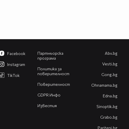
Партньорска
Abv.bg
Facebook
програма
Vesti.bg
Instagram
Политика за
поверителност
Gong.bg
TikTok
Поверителност
Оhnamama.bg
GDPR Инфо
Edna.bg
Известия
Sinoptik.bg
Grabo.bg
Pariteni.bg