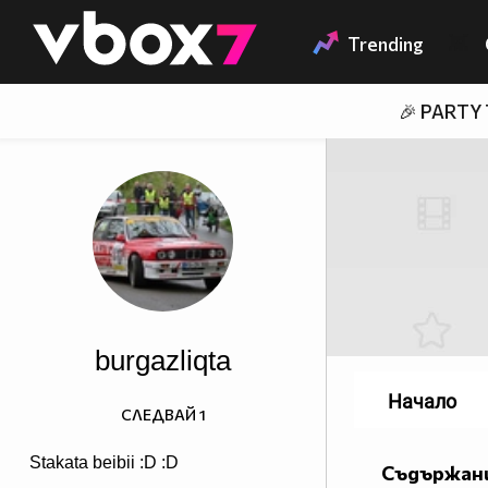
Member of
👾
Trending
🎉 PARTY
burgazliqta
Начало
СЛЕДВАЙ
1
Stakata beibii :D :D
Съдържани