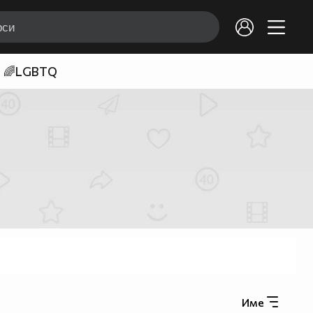
🌈LGBTQ
Име