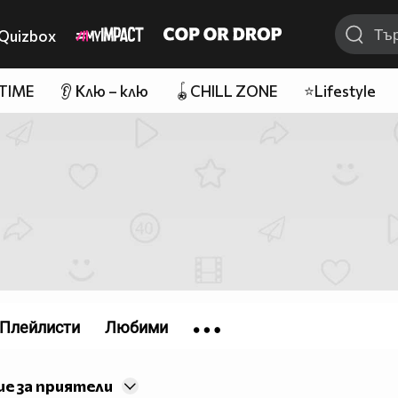
Quizbox
 TIME
👂 Клю – клю
🪀CHILL ZONE
⭐Lifestyle
Плейлисти
Любими
е за приятели