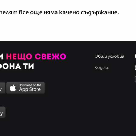
елят все още няма качено съдържание.
Общи условия
Кодекс