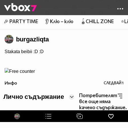
Member of
👾
🎉 PARTY TIME
👂 Клю – клю
🪀CHILL ZONE
⭐Li
burgazliqta
Stakata beibii :D :D
Инфо
СЛЕДВАЙ
1
Потребителят
Лично съдържание
все още няма
качено съдържание.