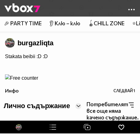
Member of
👾
🎉 PARTY TIME
👂 Клю – клю
🪀CHILL ZONE
⭐Li
burgazliqta
Stakata beibii :D :D
Инфо
СЛЕДВАЙ
1
Потребителят
Лично съдържание
все още няма
качено съдържание.