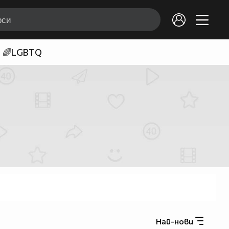
🌈LGBTQ
Най-нови