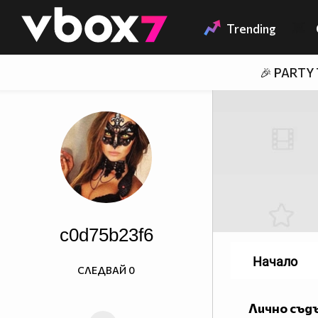
Member of
👾
Trending
🎉 PARTY
c0d75b23f6
Начало
СЛЕДВАЙ
0
Лично съд