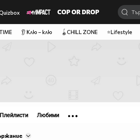
Quizbox
 TIME
👂 Клю – клю
🪀CHILL ZONE
⭐Lifestyle
Плейлисти
Любими
ържание