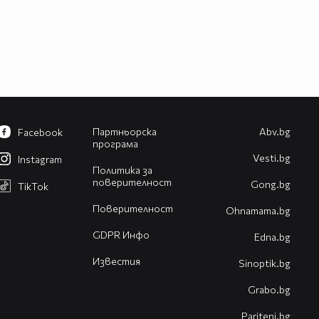
Партньорска
Abv.bg
Facebook
програма
Vesti.bg
Instagram
Политика за
поверителност
Gong.bg
TikTok
Поверителност
Оhnamama.bg
GDPR Инфо
Edna.bg
Известия
Sinoptik.bg
Grabo.bg
Pariteni.bg