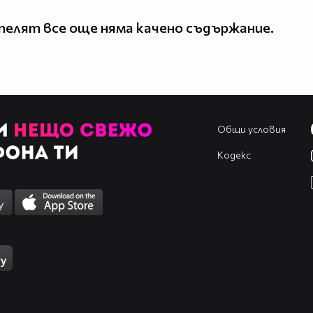
елят все още няма качено съдържание.
Общи условия
Кодекс