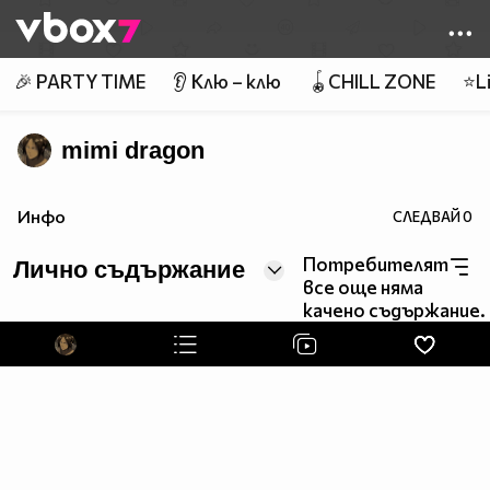
Member of
👾
🎉 PARTY TIME
👂 Клю – клю
🪀CHILL ZONE
⭐Li
mimi dragon
Инфо
СЛЕДВАЙ
0
Потребителят
Лично съдържание
все още няма
качено съдържание.