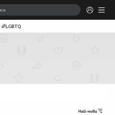
🌈LGBTQ
Най-нови