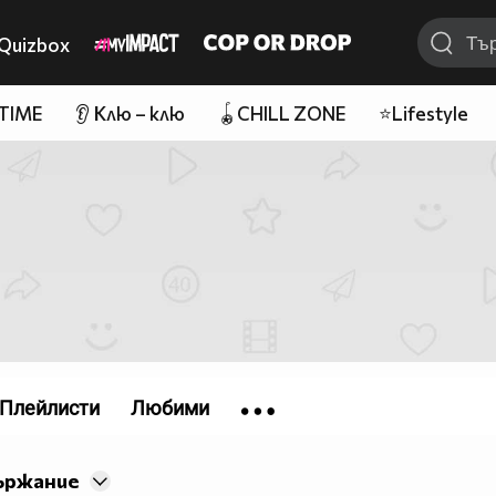
Quizbox
 TIME
👂 Клю – клю
🪀CHILL ZONE
⭐Lifestyle
Плейлисти
Любими
ържание