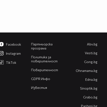
Партньорска
Abv.bg
Facebook
програма
Vesti.bg
Instagram
Политика за
поверителност
Gong.bg
TikTok
Поверителност
Оhnamama.bg
GDPR Инфо
Edna.bg
Известия
Sinoptik.bg
Grabo.bg
Pariteni.bg