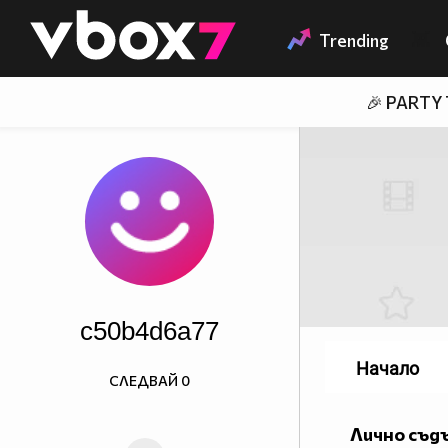
Member of
👾
Trending
🎉 PARTY
c50b4d6a77
Начало
СЛЕДВАЙ
0
Лично съд