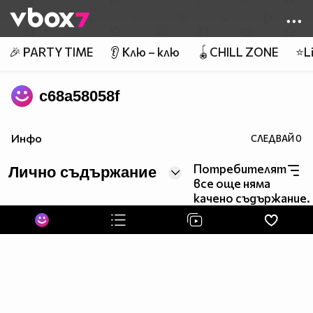
Member of
👾
🎉 PARTY TIME
👂 Клю – клю
🪀CHILL ZONE
⭐Li
c68a58058f
Инфо
СЛЕДВАЙ
0
Потребителят
Лично съдържание
все още няма
качено съдържание.