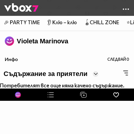
Member of
👾
🎉 PARTY TIME
👂 Клю – клю
🪀CHILL ZONE
⭐Li
Violeta Marinova
Инфо
СЛЕДВАЙ
0
Съдържание за приятели
Потребителят все още няма качено съдържание.