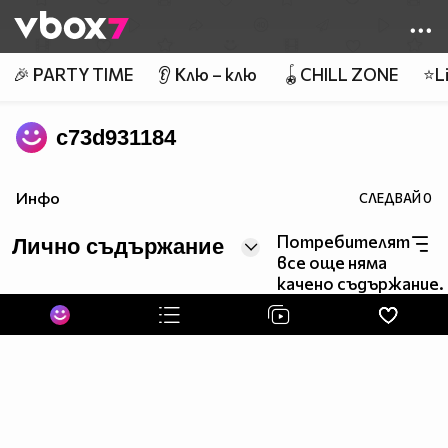
Member of
👾
🎉 PARTY TIME
👂 Клю – клю
🪀CHILL ZONE
⭐Li
c73d931184
Инфо
СЛЕДВАЙ
0
Потребителят
Лично съдържание
все още няма
качено съдържание.