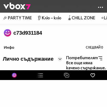
Member of
👾
🎉 PARTY TIME
👂 Клю – клю
🪀CHILL ZONE
⭐Li
c73d931184
Инфо
СЛЕДВАЙ
0
Потребителят
Лично съдържание
все още няма
качено съдържание.