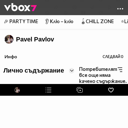
Member of
👾
🎉 PARTY TIME
👂 Клю – клю
🪀CHILL ZONE
⭐Li
Pavel Pavlov
Инфо
СЛЕДВАЙ
0
Потребителят
Лично съдържание
все още няма
качено съдържание.