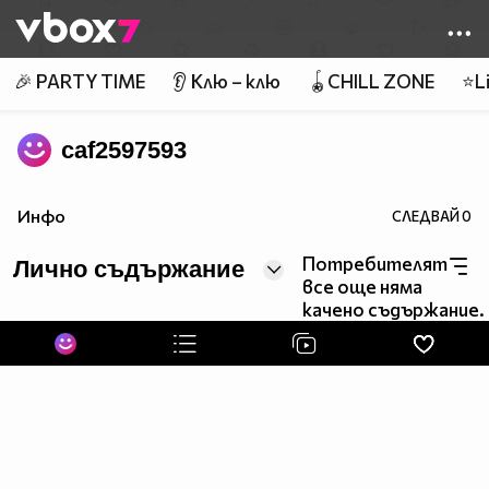
Member of
👾
🎉 PARTY TIME
👂 Клю – клю
🪀CHILL ZONE
⭐Li
caf2597593
Инфо
СЛЕДВАЙ
0
Потребителят
Лично съдържание
все още няма
качено съдържание.