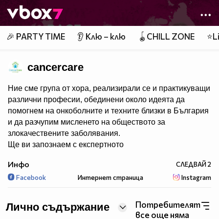
Member of
👾
🎉 PARTY TIME
👂 Клю – клю
🪀CHILL ZONE
⭐Li
cancercare
Ние сме група от хора, реализирали се и практикуващи
различни професии, обединени около идеята да
помогнем на онкоболните и техните близки в България
и да разчупим мисленето на обществото за
злокачествените заболявания.
Ще ви запознаем с експертното
мнение на различни медицински специалисти,
Инфо
СЛЕДВАЙ
2
обвързани с онкологичните заболявания, ще ви
Facebook
Интернет страница
Instagram
представим личните истории на хора, преборили рака
и такива, които все още са на лечение и много други
интересни теми.
Потребителят
Лично съдържание
Повече информация може да намерите на нашия уеб
все още няма