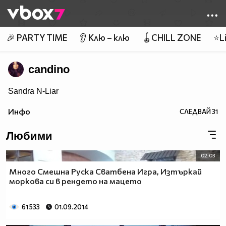
Member of
👾
🎉 PARTY TIME
👂 Клю – клю
🪀CHILL ZONE
⭐Li
candino
Sandra N-Liar
Инфо
СЛЕДВАЙ
31
Любими
02:03
Много Смешна Руска Сватбена Игра, Изтъркай
моркова си в рендето на мацето
61 533
01.09.2014