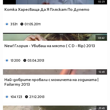
02:25
Котка Харесваща Да Я Пляскат По Дупето
3 531
07.05.2011
03:42
New! Глория - Убиваш на място ( C D - Rip) 2013
13 200
03.04.2013
12:45
Най-добрите провали с момичета на годината |
Failarmy 2013
104 723
27.12.2013
33:45