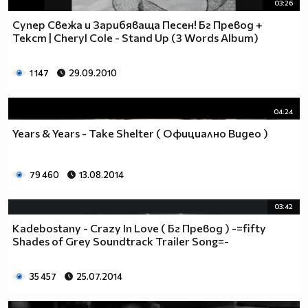
03:26
Супер Свежа и Зарибяваща Песен! Бг Превод +
Текст | Cheryl Cole - Stand Up (3 Words Album)
1 147
29.09.2010
04:24
Years & Years - Take Shelter ( Официално Видео )
79 460
13.08.2014
03:42
Kadebostany - Crazy In Love ( Бг Превод ) -=fifty
Shades of Grey Soundtrack Trailer Song=-
35 457
25.07.2014