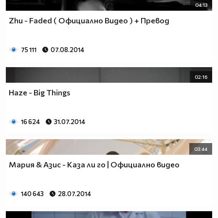
04:13
Zhu - Faded ( Официално Видео ) + Превод
75 111
07.08.2014
02:16
Haze - Big Things
16 624
31.07.2014
03:44
Мария & Азис - Каза ли го | Официално видео
140 643
28.07.2014