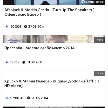
03:05
Afrojack & Martin Garrix - Turn Up The Speakers (
Официално Видео )
20 009
27.08.2014
03:19
Преслава - Моето слабо място 2014
15 249
01.08.2014
03:45
Криско & Мария Илиева - Видимо Доволни [Official
HD Video]
1 798 046
20.05.2014