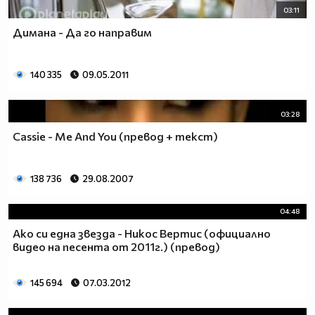
03:11
Димана - Да го направим
140 335
09.05.2011
03:28
Cassie - Me And You (превод + текст)
138 736
29.08.2007
04:48
Ако си една звезда - Никос Вертис (официално
видео на песента от 2011г.) (превод)
145 694
07.03.2012