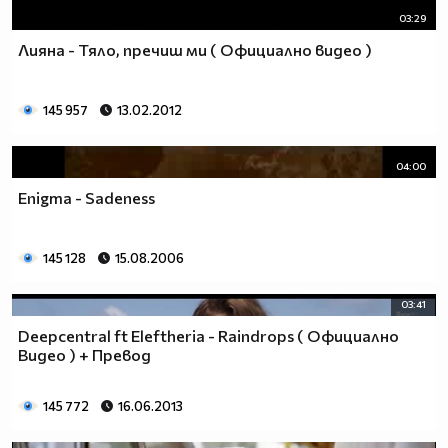
03:29
Лияна - Тяло, пречиш ми ( Официално видео )
145 957
13.02.2012
04:00
Enigma - Sadeness
145 128
15.08.2006
03:41
Deepcentral ft Eleftheria - Raindrops ( Официално
Видео ) + Превод
145 772
16.06.2013