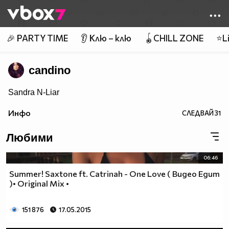
Member of
👾
🎉 PARTY TIME
👂 Клю – клю
🪀CHILL ZONE
⭐Li
candino
Sandra N-Liar
Инфо
СЛЕДВАЙ
31
Любими
06:46
Summer! Saxtone ft. Catrinah - One Love ( Видео Едит
)• Original Mix •
151 876
17.05.2015