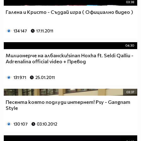
03:38
Галена и Кристо - Създай игра ( Официално видео )
134 147
17.11.2011
04:30
Милионерче на албански!sinan Hoxha ft. Seldi Qalliu -
Adrenalina official video + Превод
131 971
25.01.2011
03:37
Песента която подлуди интернет! Psy - Gangnam
Style
130 107
03.10.2012