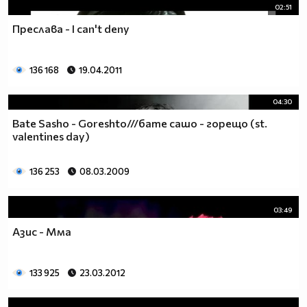
02:51
Преслава - I can't deny
136 168
19.04.2011
04:30
Bate Sasho - Goreshto///бате сашо - горещо (st.
valentines day)
136 253
08.03.2009
03:49
Азис - Мма
133 925
23.03.2012