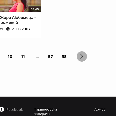
04:45
 Жоро Любимеца -
Променяй
31
29.03.2007
10
11
...
57
58
Партньорска
Abv.bg
Facebook
програма