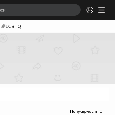
🌈LGBTQ
Популярност