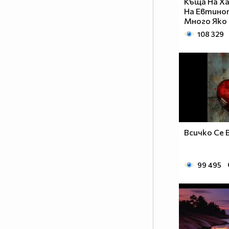
Къща На Х
На Евтинот
Много Яко
108 329
Всичко Се
99 495