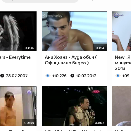
03:36
03:14
ars - Everytime
Ани Хоанг - Луда обич (
New ! 
Официално видео )
минута 
2013
28.07.2007
110 226
10.02.2012
109
00:39
03:03