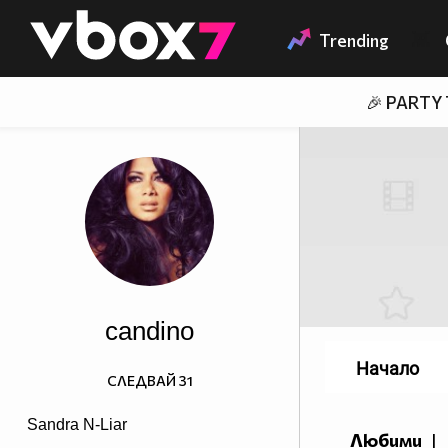
Member of
👾
Trending
🎉 PARTY
candino
Начало
СЛЕДВАЙ
31
Sandra N-Liar
Любими
|