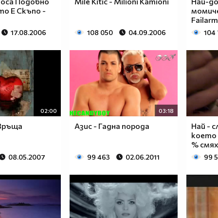
аоса Подобно
Mile Kitic - Milioni Kamioni
Най-до
о Е Скъпо -
момиче
Failarm
17.08.2006
108 050
04.09.2006
104
02:00
03:18
 Връща
Азис - Гадна порода
Най - 
което 
% смях 
08.05.2007
99 463
02.06.2011
99 