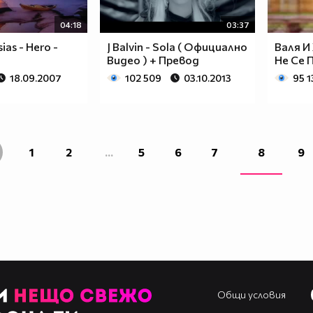
04:18
03:37
sias - Hero -
J Balvin - Sola ( Официално
Валя И
Видео ) + Превод
Не Се 
18.09.2007
102 509
03.10.2013
95 1
1
2
...
5
6
7
8
9
Общи условия