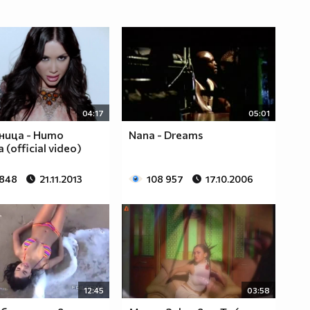
04:17
05:01
Яница - Нито
Nana - Dreams
(official video)
 848
21.11.2013
108 957
17.10.2006
12:45
03:58