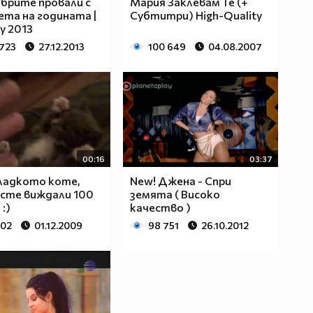
брите провали с
Мария Заклевам Те (+
та на годината |
Субтитри) High-Quality
y 2013
 723
27.12.2013
100 649
04.08.2007
00:16
03:37
сладкото коте,
New! Джена - Спри
сте виждали 100
земята ( Високо
:)
качество )
502
01.12.2009
98 751
26.10.2012