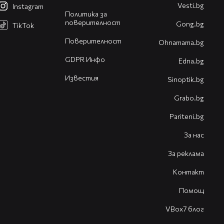
Vesti.bg
Instagram
Политика за
поверителност
Gong.bg
TikTok
Поверителност
Оhnamama.bg
GDPR Инфо
Edna.bg
Известия
Sinoptik.bg
Grabo.bg
Pariteni.bg
За нас
За реклама
Контакт
Помощ
VBox7 блог