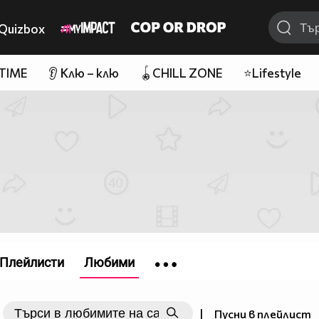
Quizbox
 TIME
👂 Клю – клю
🪀CHILL ZONE
⭐Lifestyle
Плейлисти
Любими
|
Пусни в плейлист