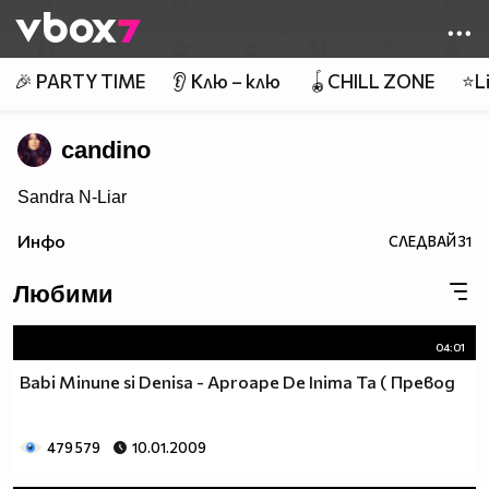
Member of
👾
🎉 PARTY TIME
👂 Клю – клю
🪀CHILL ZONE
⭐Li
candino
Sandra N-Liar
Инфо
СЛЕДВАЙ
31
Любими
04:01
Babi Minune si Denisa - Aproape De Inima Ta ( Превод
479 579
10.01.2009