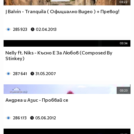
03:22
J Balvin - Tranquila ( Официално Видео ) + Превод!
285 923
02.04.2013
03:34
Nelly ft. Niks - Късно Е За Любов (Composed By
Stinkey)
287 641
31.05.2007
03:23
Андреа и Азис - Пробвай се
286 173
05.06.2012