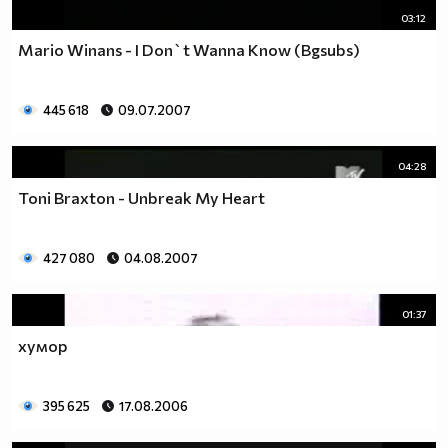
03:12
Mario Winans - I Don`t Wanna Know (Bgsubs)
445 618
09.07.2007
04:28
Toni Braxton - Unbreak My Heart
427 080
04.08.2007
01:37
хумор
395 625
17.08.2006