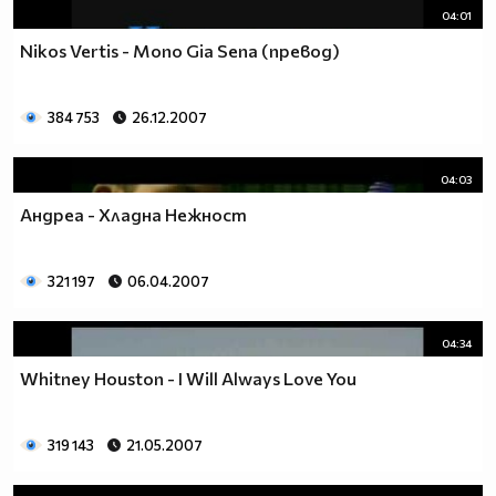
04:01
Nikos Vertis - Mono Gia Sena (превод)
384 753
26.12.2007
04:03
Андреа - Хладна Нежност
321 197
06.04.2007
04:34
Whitney Houston - I Will Always Love You
319 143
21.05.2007