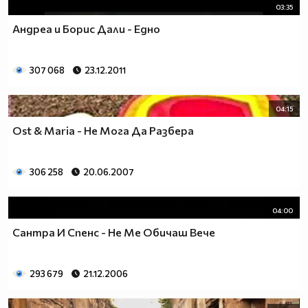
03:35
Андреа и Борис Дали - Едно
307 068
23.12.2011
04:15
Ost & Maria - Не Мога Да Разбера
306 258
20.06.2007
04:00
Сантра И Спенс - Не Ме Обичаш Вече
293 679
21.12.2006