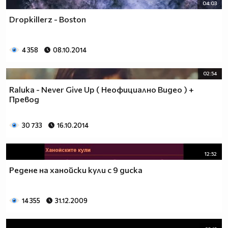
04:03
Dropkillerz - Boston
4 358
08.10.2014
02:54
Raluka - Never Give Up ( Неофициално Видео ) +
Превод
30 733
16.10.2014
12:52
Редене на ханойски кули с 9 диска
14 355
31.12.2009