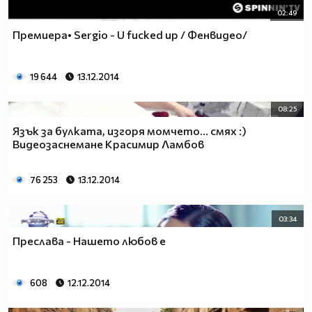
02:49
Премиера• Sergio - U fucked up / Фенвидео/
19 644
13.12.2014
08:25
Язък за булката, изгоря момчето... смях :)
Видеозаснемане Красимир Ламбов
76 253
13.12.2014
03:34
Преслава - Нашето любов е
608
12.12.2014