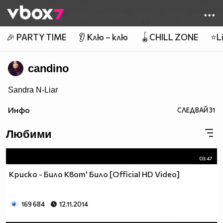
Member of
👾
🎉 PARTY TIME
👂 Клю – клю
🪀CHILL ZONE
⭐Li
candino
Sandra N-Liar
Инфо
СЛЕДВАЙ
31
Любими
03:47
Криско - Било Квот' Било [Official HD Video]
169 684
12.11.2014