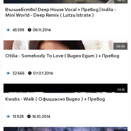
04:55
Вълшебство! Deep House Vocal + Превод | Indila -
Mini World - Deep Remix ( Lutzu Istrate )
45 599
06.11.2014
03:06
Otilia - Somebody To Love ( Видео Едит ) + Превод
32 666
07.07.2014
03:35
Kwabs - Walk ( Официално Видео ) + Превод
13 928
16.10.2014