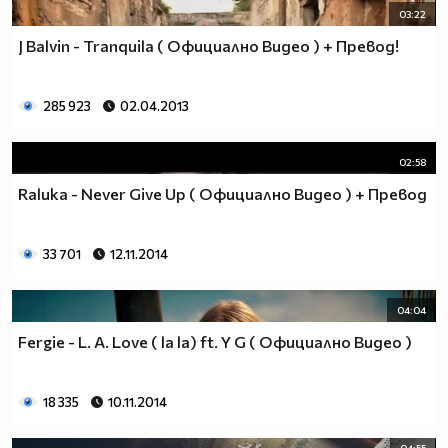
03:22
J Balvin - Tranquila ( Официално Видео ) + Превод!
285 923
02.04.2013
02:58
Raluka - Never Give Up ( Официално Видео ) + Превод
33 701
12.11.2014
04:04
Fergie - L. A. Love ( la la) ft. Y G ( Официално Видео )
18 335
10.11.2014