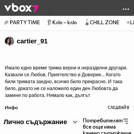
Member of
👾
🎉 PARTY TIME
👂 Клю – клю
🪀CHILL ZONE
⭐Li
cartier_91
Имало едно време трима верни и неразделни другари.
Казвали се Любов, Приятелство и Доверие... Когато
били тримата заедно, всичко било прекрасно. И така
било, докато не се наложило един ден Любовта да
замине по работа. Нямало как, дългът
я зовял. Но преди да се раздели с приятелите си, тя ги
Инфо
СЛЕДВАЙ
8
уверила: - Когато ви домъчнее много за мен, потърсете
ме, аз няма да съм чак толкова далече. Там където
Потребителят
Лично съдържание
видите някоя двойка да се гледа с желание и копнеж в
все още няма
очите, знайте, че там ще съм и аз – рекла Любовта и
качено съдържание.