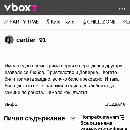
Member of
👾
🎉 PARTY TIME
👂 Клю – клю
🪀CHILL ZONE
⭐Li
cartier_91
Имало едно време трима верни и неразделни другари.
Казвали се Любов, Приятелство и Доверие... Когато
били тримата заедно, всичко било прекрасно. И така
било, докато не се наложило един ден Любовта да
замине по работа. Нямало как, дългът
я зовял. Но преди да се раздели с приятелите си, тя ги
Инфо
СЛЕДВАЙ
8
уверила: - Когато ви домъчнее много за мен, потърсете
ме, аз няма да съм чак толкова далече. Там където
Потребителят
Лично съдържание
видите някоя двойка да се гледа с желание и копнеж в
все още няма
очите, знайте, че там ще съм и аз – рекла Любовта и
качено съдържание.