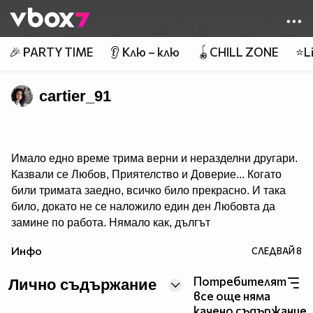
Member of
👾
🎉 PARTY TIME
👂 Клю – клю
🪀CHILL ZONE
⭐Li
cartier_91
Имало едно време трима верни и неразделни другари.
Казвали се Любов, Приятелство и Доверие... Когато
били тримата заедно, всичко било прекрасно. И така
било, докато не се наложило един ден Любовта да
замине по работа. Нямало как, дългът
я зовял. Но преди да се раздели с приятелите си, тя ги
Инфо
СЛЕДВАЙ
8
уверила: - Когато ви домъчнее много за мен, потърсете
ме, аз няма да съм чак толкова далече. Там където
Потребителят
Лично съдържание
видите някоя двойка да се гледа с желание и копнеж в
все още няма
очите, знайте, че там ще съм и аз – рекла Любовта и
качено съдържание.