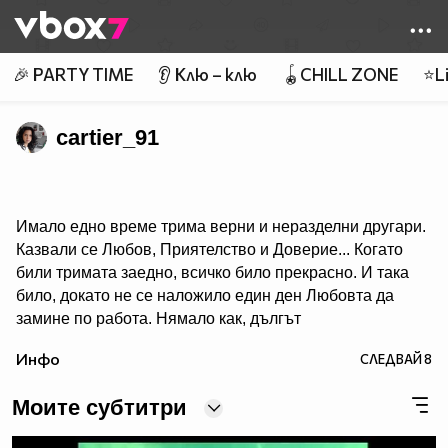
Member of
👾
🎉 PARTY TIME
👂 Клю – клю
🪀CHILL ZONE
⭐Li
cartier_91
Имало едно време трима верни и неразделни другари.
Казвали се Любов, Приятелство и Доверие... Когато
били тримата заедно, всичко било прекрасно. И така
било, докато не се наложило един ден Любовта да
замине по работа. Нямало как, дългът
я зовял. Но преди да се раздели с приятелите си, тя ги
Инфо
СЛЕДВАЙ
8
уверила: - Когато ви домъчнее много за мен, потърсете
ме, аз няма да съм чак толкова далече. Там където
Моите субтитри
видите някоя двойка да се гледа с желание и копнеж в
очите, знайте, че там ще съм и аз – рекла Любовта и