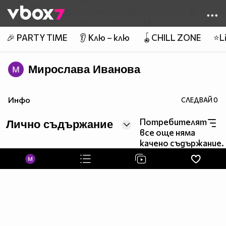
Member of
👾
🎉 PARTY TIME
👂 Клю – клю
🪀CHILL ZONE
⭐Li
Мирослава Иванова
Инфо
СЛЕДВАЙ
0
Потребителят
Лично съдържание
все още няма
качено съдържание.