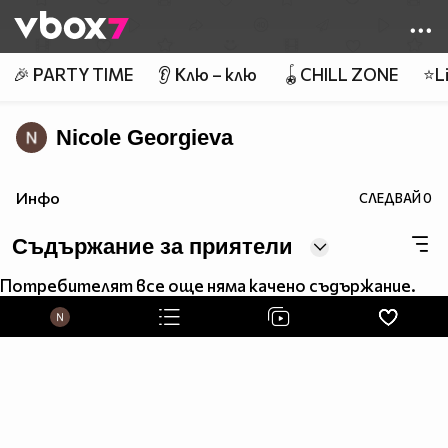
Member of
👾
🎉 PARTY TIME
👂 Клю – клю
🪀CHILL ZONE
⭐Li
Nicole Georgieva
Инфо
СЛЕДВАЙ
0
Съдържание за приятели
Потребителят все още няма качено съдържание.