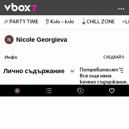
Member of
👾
🎉 PARTY TIME
👂 Клю – клю
🪀CHILL ZONE
⭐Li
Nicole Georgieva
Инфо
СЛЕДВАЙ
0
Потребителят
Лично съдържание
все още няма
качено съдържание.