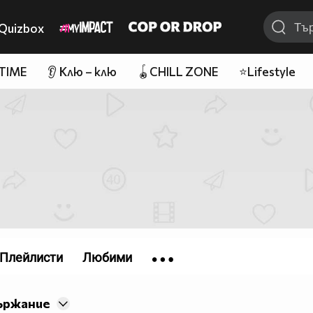
Quizbox
 TIME
👂 Клю – клю
🪀CHILL ZONE
⭐Lifestyle
Плейлисти
Любими
ържание