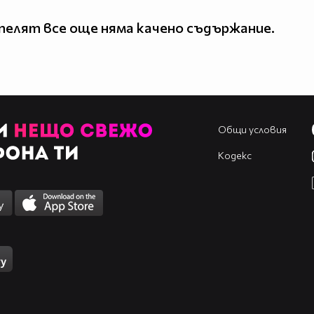
елят все още няма качено съдържание.
Общи условия
Кодекс