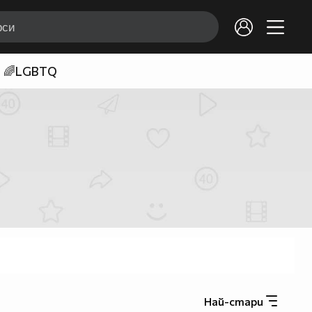
🌈LGBTQ
Най-стари