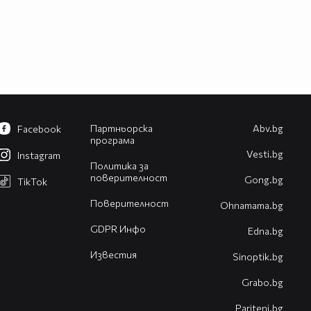
Партньорска
Abv.bg
Facebook
програма
Vesti.bg
Instagram
Политика за
поверителност
Gong.bg
TikTok
Поверителност
Оhnamama.bg
GDPR Инфо
Edna.bg
Известия
Sinoptik.bg
Grabo.bg
Pariteni.bg