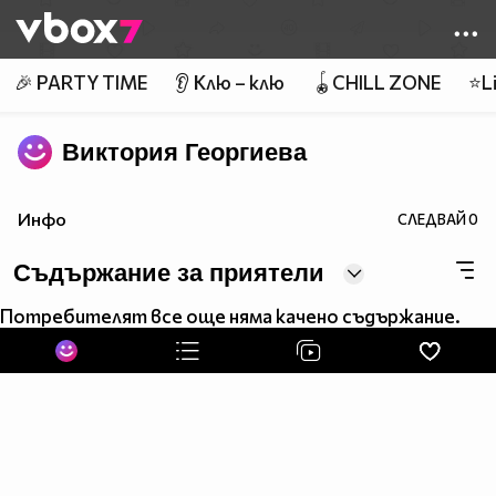
Member of
👾
🎉 PARTY TIME
👂 Клю – клю
🪀CHILL ZONE
⭐Li
Виктория Георгиева
Инфо
СЛЕДВАЙ
0
Съдържание за приятели
Потребителят все още няма качено съдържание.