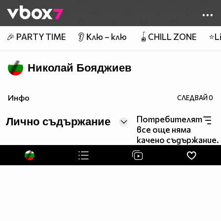
Member of
👾
🎉 PARTY TIME
👂 Клю – клю
🪀CHILL ZONE
⭐Li
Николай Бояджиев
Инфо
СЛЕДВАЙ
0
Потребителят
Лично съдържание
все още няма
качено съдържание.