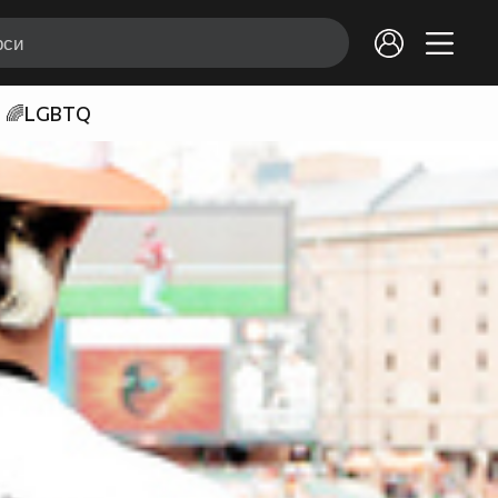
🌈LGBTQ