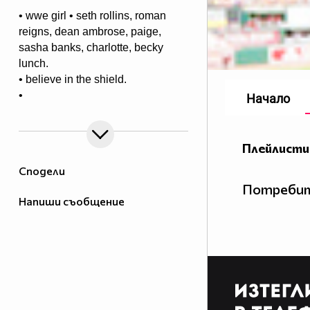
• wwe girl • seth rollins, roman
reigns, dean ambrose, paige,
sasha banks, charlotte, becky
lunch.
• believe in the shield.
•
Начало
arrow & the flash • olicity,
snowbarry
Плейлисти
- - - - - - - - - - - - - - - - - - - - - - - - - - -
Сподели
-
Потребит
►roozaliin on youtube
Напиши съобщение
►ask fm (:
►tumblr
►twitter