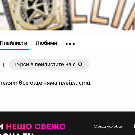
Плейлисти
Любими
|
елят все още няма плейлисти.
Общи условия