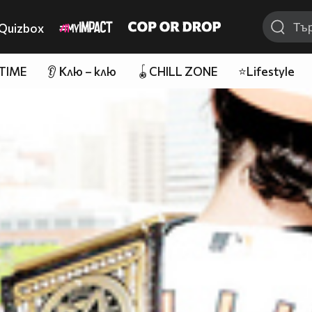
Quizbox
 TIME
👂 Клю – клю
🪀CHILL ZONE
⭐Lifestyle