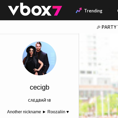
Member of
👾
Trending
🎉 PARTY
cecigb
СЛЕДВАЙ
18
Another nickname ► Roozaliin ♥