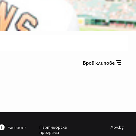
Брой клипове
Партньорска
Abv.bg
Facebook
програма