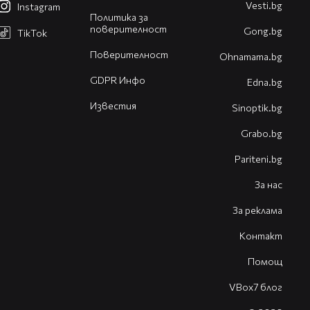
Vesti.bg
Instagram
Политика за
поверителност
Gong.bg
TikTok
Поверителност
Оhnamama.bg
GDPR Инфо
Edna.bg
Известия
Sinoptik.bg
Grabo.bg
Pariteni.bg
За нас
За реклама
Контакт
Помощ
VBox7 блог